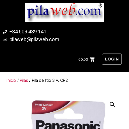
+34 609 439 141
pilaweb@pilaweb.com
LOGIN
€
0.00
Inicio
/
Pilas
/ Pila de litio 3 v. CR2