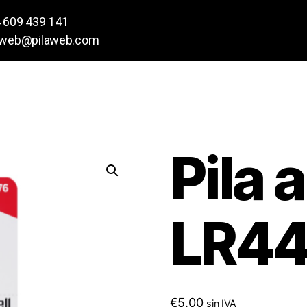
 609 439 141
aweb@pilaweb.com
Pila 
LR44
€
5.00
sin IVA