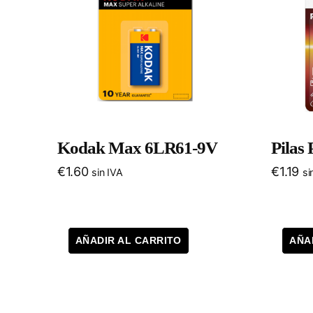
Kodak Max 6LR61-9V
Pilas
€
1.60
€
1.19
sin IVA
si
AÑADIR AL CARRITO
AÑA