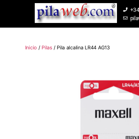
+34
pil
Inicio
/
Pilas
/ Pila alcalina LR44 AG13