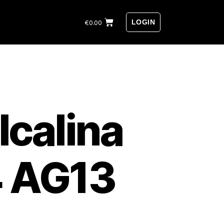
LOGIN
€
0.00
alcalina
 AG13