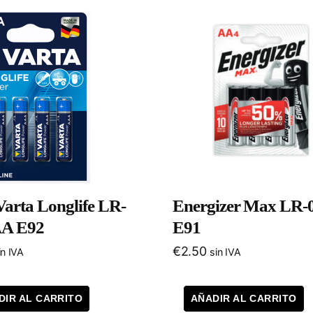
 Varta Longlife LR-
Energizer Max LR-
AA E92
E91
€
2.50
in IVA
sin IVA
DIR AL CARRITO
AÑADIR AL CARRITO