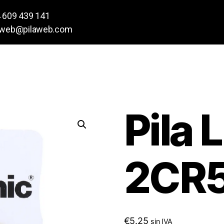
 609 439 141
aweb@pilaweb.com
Pila L
2CR
€
5.25
sin IVA