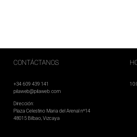
CONTÁCTANOS
HO
+34 609 439 141
10:
pilaweb@pilaweb.com
Dirección:
Plaza Celestino Maria del Arenal nº14
48015 Bilbao, Vizcaya