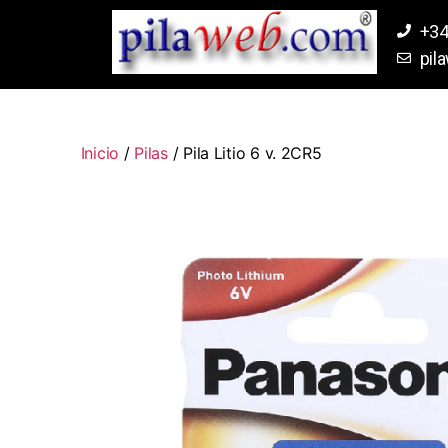
+34
pil
Inicio
/
Pilas
/ Pila Litio 6 v. 2CR5