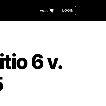
LOGIN
€
0.00
itio 6 v.
5