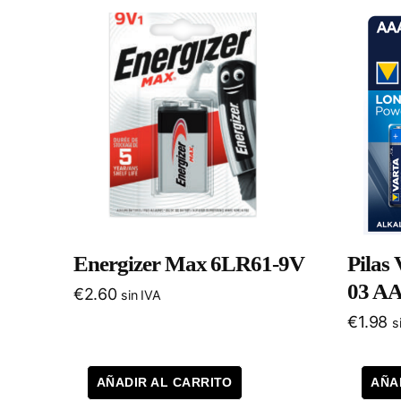
Energizer Max 6LR61-9V
Pilas
03 A
€
2.60
sin IVA
€
1.98
s
AÑADIR AL CARRITO
AÑA