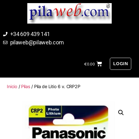
+34 609 439 141
pilaweb@pilaweb.com
LOGIN
€
0.00
Inicio
/
Pilas
/ Pila de Litio 6 v. CRP2P