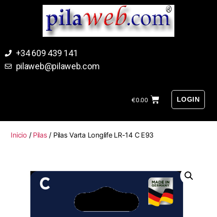
+34 609 439 141
pilaweb@pilaweb.com
LOGIN
€
0.00
Inicio
/
Pilas
/ Pilas Varta Longlife LR-14 C E93