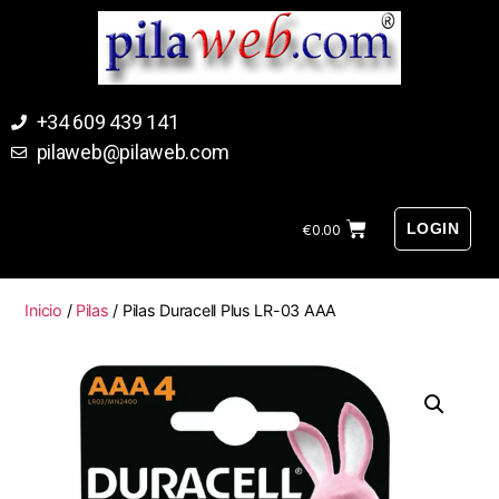
+34 609 439 141
pilaweb@pilaweb.com
LOGIN
€
0.00
Inicio
/
Pilas
/ Pilas Duracell Plus LR-03 AAA