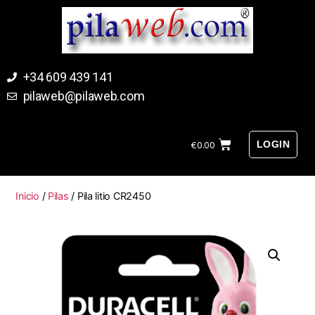
+34 609 439 141
pilaweb@pilaweb.com
LOGIN
€
0.00
Inicio
/
Pilas
/ Pila litio CR2450